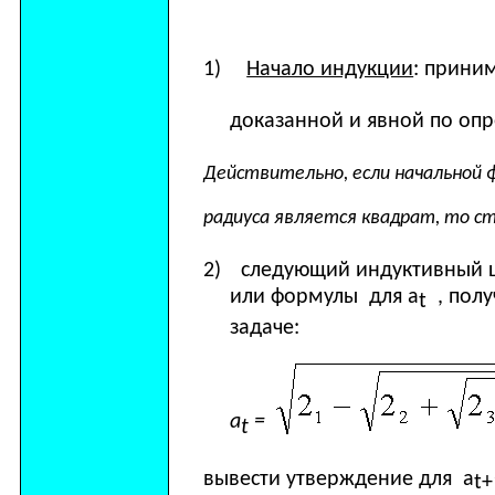
1)
Начало индукции
: прини
доказанной и явной по оп
Действительно, если начальной 
радиуса является квадрат, то с
2)
следующий индуктивный ша
или формулы для а
, полу
t
задаче:
а
=
t
вывести утверждение для а
t