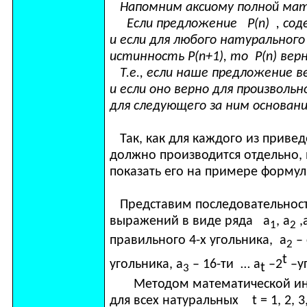
Напомним аксиому полной мат
Если предложение
P
(
n
) , со
и если для любого натурального
истинность
P
(
n
+1), то
P
(
n
) вер
Т.е., если наше предложение в
и если оно верно для произволь
для следующего за ним основани
Так, как для каждого из приве
должно производится отдельно,
показать его на примере формулы
Представим последовательнос
выражений в виде ряда а
, а
,
1
2
правильного 4-х угольника, а
– 
2
t
угольника, а
– 16-ти … а
–2
–уг
t
3
Методом математической инду
для всех натуральных
t
= 1, 2, 