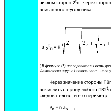
t
числом сторон 2
n
через сторо
вписанного
n
-угольника:
t
a
=
R
2
n
( В формуле (5) последовательность дв
Фактически индекс
t
показывает число у
Через значение стороны ПВ
t
вычислить сторону любого ПВ2
следовательно, и его периметр:
P
=
n
a
,
n
n