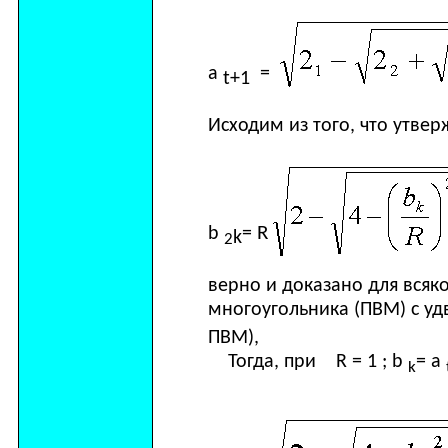
а
=
t
+1
Исходим из того, что утв
R
b
=
k
2
верно и доказано для всяк
многоугольника (ПВМ) с у
ПВМ),
Тогда
,
при
R = 1 ; b
= a
k