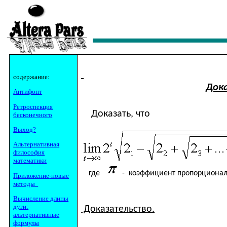
содержание:
Док
Антифонт
Ретроспекция
Доказать, что
бесконечного
Выход?
Альтернативная
философия
математики
где
- коэффициент пропорциональ
Приложение
-новые
методы
Вычисление длины
дуг
и:
Доказательство.
альтернативные
формулы