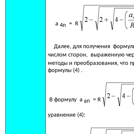
a
=
R
4
n
Далее, для получения формул
числом сторон, выраженную че
методы и преобразования, что 
формулы (4) .
В формулу а
=
R
n
8
уравнение (4):