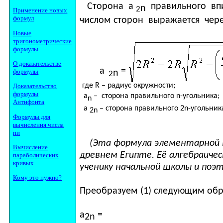
Сторона а
правильного вп
n
2
Применение новых
формул
числом сторон выражается чере
Новые
тригонометрические
формулы
О доказательстве
а
=
формулы
n
2
где
R
– радиус окружности;
Доказательство
формулы
а
– сторона правильного
n
-угольника;
n
Антифонта
а
– сторона правильного 2
n
-угольник
2
n
Формулы для
вычисления числа
пи
(Эта формула элементарной 
Вычисление
древнем Египте. Её алгебраиче
параболических
кривых
ученику начальной школы и поэт
Кому это нужно?
Преобразуем (1) следующим обр
a
=
2
n