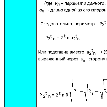
(где Р
– периметр данного 
n
а
- длина одной из его сторон.
n
t
Следовательно, периметр
P
2
t
t
t
P
= 2
n
a
2
n
2
n
t
Или подставив вместо
a
→ (5
2
n
выраженный через
a
, сторону
n
t
t
P
= 2
n R
2
n