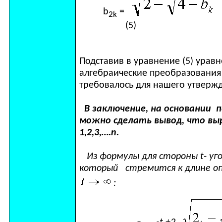
b
=
2k
(5)
Подставив в уравнение (5) урав
алгебраические преобразования 
требовалось для нашего утверж
В заключение, на основании п
можно сделать вывод, что выр
1,2,3,….
n
.
Из формулы для стороны
t
- уг
который стремится к длине оп
: