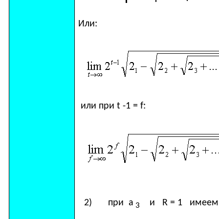
Или:
или при
t
-1 =
f
:
2)
при а
и
R
= 1 имеем
3