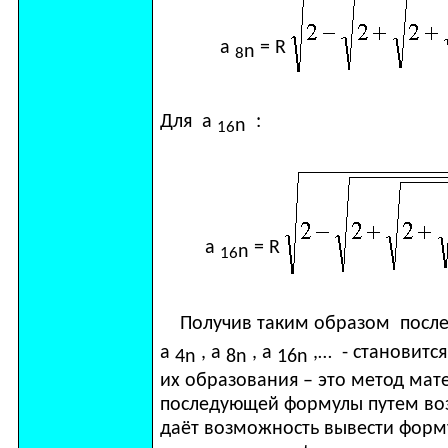
а
=
R
n
8
Для а
:
n
16
а
=
R
n
16
Получив таким образом после
a
,
a
,
a
,… - становит
4
n
8
n
16
n
их образования – это метод ма
последующей формулы путем воз
даёт возможность вывести фор