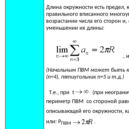
Длина окружности есть предел, 
правильного вписанного многоу
возрастании числа его сторон и
уменьшении их длины:
, 
(Начальным ПВМ может быть ка
(
n
=4), пятиугольник
n
=5 и т.д.)
Т.е., при
t
(при неограни
периметр ПВМ со стороной рав
описывающей его окружности, ка
или: Р
.
ПВМ