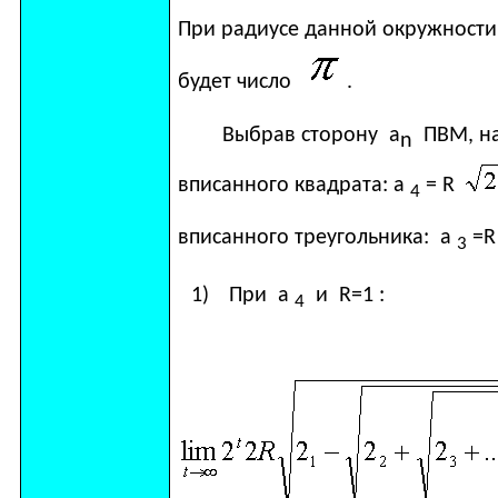
При радиусе данной окружности
будет число
.
Выбрав сторону а
ПВМ, н
n
вписанного квадрата: а
=
R
4
вписанного треугольника: а
=
R
3
1)
При а
и
R=1
:
4