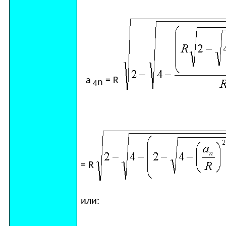
а
=
R
n
4
=
R
или: