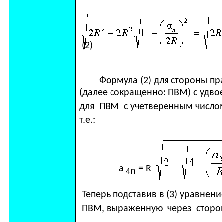
(2)
Формула (2) для стороны прав
(далее сокращенно: ПВМ) с удв
для ПВМ с учетверенным число
т.е.:
а
=
R
n
4
Теперь подставив в (3) уравнени
ПВМ, выраженную через сторо